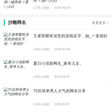
终ヾ遇㈠人白
(179)人喜欢
2026-05-03
沙雕网名
查看更多
王者荣耀有深意的游戏名字、姐_一直很好
(164)人喜欢
2026-05-08
夏日小清新网名_家有儿女。
(160)人喜欢
2026-05-07
70后简单男人大气的网名分享
(104)人喜欢
2026-05-07