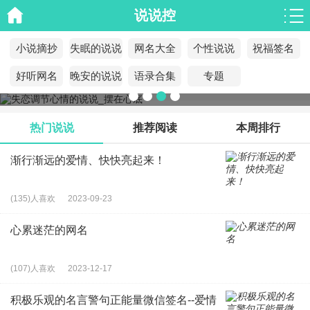
说说控
小说摘抄
失眠的说说
网名大全
个性说说
祝福签名
好听网名
晚安的说说
语录合集
专题
失恋调节心情的说说_摆在心底
热门说说
推荐阅读
本周排行
渐行渐远的爱情、快快亮起来！
(135)人喜欢
2023-09-23
心累迷茫的网名
(107)人喜欢
2023-12-17
积极乐观的名言警句正能量微信签名--爱情