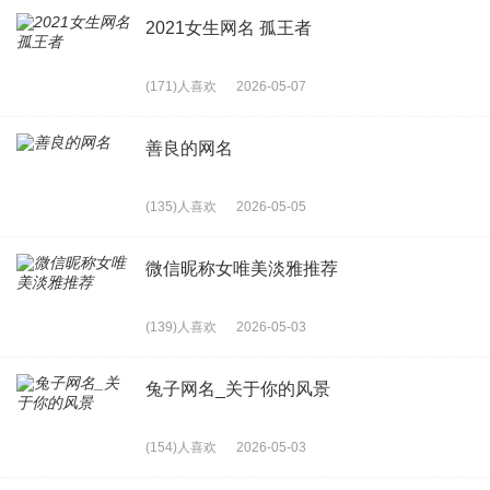
2021女生网名 孤王者
(171)人喜欢
2026-05-07
善良的网名
(135)人喜欢
2026-05-05
微信昵称女唯美淡雅推荐
(139)人喜欢
2026-05-03
兔子网名_关于你的风景
(154)人喜欢
2026-05-03