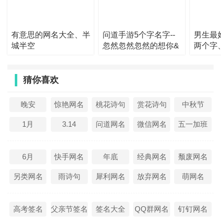
39、花样化@淡忘
有意思的网名大全、半
问道手游5个字名字--
男生最
40、难为善良
城半空
忽然忽然忽然的想你&
两个字
41、;无奈的爱‘无奈d你’
42、澈叶蓝凌
猜你喜欢
43、[99]、爱过痛过〃再来爱
晚安
惊艳网名
桃花诗句
赏花诗句
中秋节
44、空°城
1月
3.14
问道网名
微信网名
五一加班
45、离一丶
46、——贱人帮帮花
6月
快手网名
年底
经典网名
颓废网名
47、上帝的宠儿
另类网名
雨诗句
犀利网名
放弃网名
萌网名
48、【帝国觉醒灬梦之队】
49、情开
高考签名
父亲节签名
签名大全
QQ群网名
钉钉网名
50、〖乄隨鈊鎍慾ㄣ〗