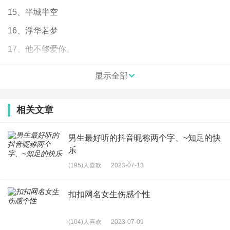
15、半城半空
16、浮华若梦ゞ
17、他不够爱你。
18、国产菇凉定坚强
显示全部
19、石头队长再见了
20、潮流肆虐青春
相关文章
21、我们终究陌生了，不是么
男生最好听的抖音昵称两个字、~知足的快
22、忆悲凉
乐
23、超级大脸盆
(195)人喜欢
2023-07-13
24、小小少年也痴情
扣扣网名女生伤感个性
25、感慨时光
26、【金叹@！】
(104)人喜欢
2023-07-09