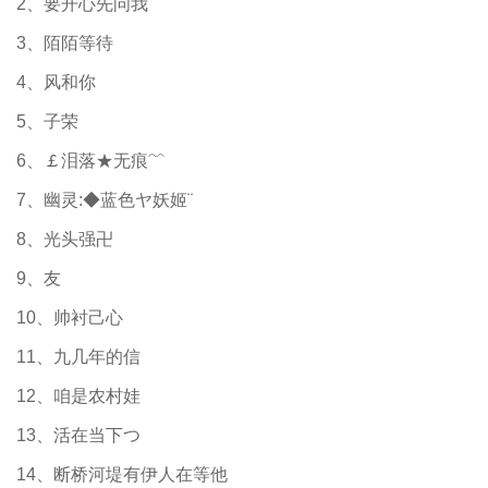
2、要开心先问我
3、陌陌等待
4、风和你
5、子荣
6、￡泪落★无痕﹌
7、幽灵:◆蓝色ヤ妖姬¨
8、光头强卍
9、友
10、帅衬己心
11、九几年的信
12、咱是农村娃
13、活在当下つ
14、断桥河堤有伊人在等他