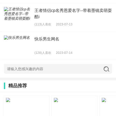
27、温柔马子爱必
王者情侣cp名秀恩爱名字--带着墨镜卖萌耍
28、我承認姐姐很花癡
酷i
29、幸福玫瑰
(113)人喜欢
2023-07-13
30、 NB男刀客
快乐男生网名
31、笔染朱砂轻莲步°
32、少暸一个人
(128)人喜欢
2023-07-14
33、^:就是缺心眼怎样
34、一个人彷徨
35、姐不是王菲、无法创造传奇
精品推荐
36、释怀
37、╅訷。仕．
38、遗失的美好