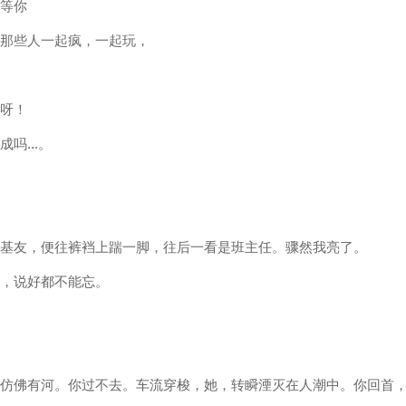
是等你
和那些人一起疯，一起玩，
体呀！
吗...。
好基友，便往裤裆上踹一脚，往后一看是班主任。骤然我亮了。
望，说好都不能忘。
间仿佛有河。你过不去。车流穿梭，她，转瞬湮灭在人潮中。你回首