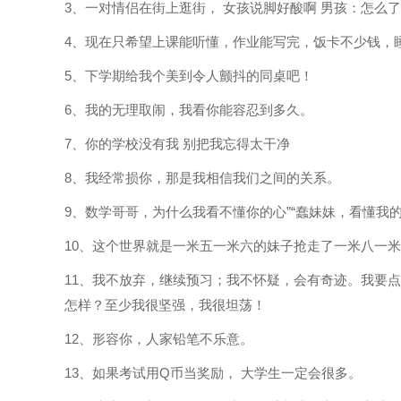
3、一对情侣在街上逛街， 女孩说脚好酸啊 男孩：怎么
4、现在只希望上课能听懂，作业能写完，饭卡不少钱，
5、下学期给我个美到令人颤抖的同桌吧！
6、我的无理取闹，我看你能容忍到多久。
7、你的学校没有我 别把我忘得太干净
8、我经常损你，那是我相信我们之间的关系。
9、数学哥哥，为什么我看不懂你的心”“蠢妹妹，看懂我
10、这个世界就是一米五一米六的妹子抢走了一米八一
11、我不放弃，继续预习；我不怀疑，会有奇迹。我要
怎样？至少我很坚强，我很坦荡！
12、形容你，人家铅笔不乐意。
13、如果考试用Q币当奖励， 大学生一定会很多。