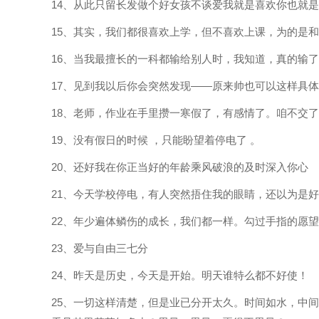
14、从此只留长发做个好女孩不谈爱我就是喜欢你也就
15、其实，我们都很喜欢上学，但不喜欢上课，为的是
16、当我最擅长的一科都输给别人时，我知道，真的输了
17、见到我以后你会突然发现——原来帅也可以这样具
18、老师，作业在手里攒一寒假了，有感情了。咱不交了成
19、没有假日的时候 ，只能盼望着停电了 。
20、还好我在你正当好的年龄乘风破浪的及时深入你心
21、今天学校停电，有人突然捂住我的眼睛，还以为是
22、年少遍体鳞伤的成长，我们都一样。勾过手指的愿
23、爱与自由三七分
24、昨天是历史，今天是开始。明天谁特么都不好使！
25、一切这样清楚，但是业已分开太久。时间如水，中