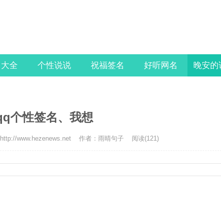
名大全
个性说说
祝福签名
好听网名
晚安的
qq个性签名、我想
tp://www.hezenews.net
作者：雨晴句子
阅读(121)