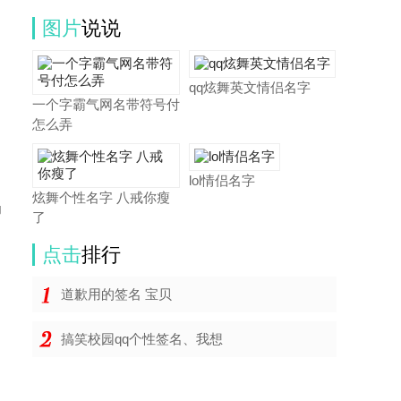
图片
说说
qq炫舞英文情侣名字
一个字霸气网名带符号付
怎么弄
lol情侣名字
炫舞个性名字 八戒你瘦
为
了
点击
排行
道歉用的签名 宝贝
搞笑校园qq个性签名、我想