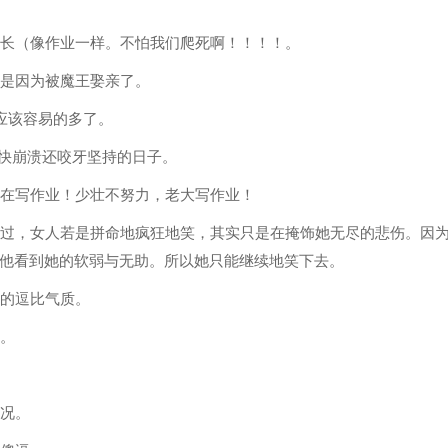
太长（像作业一样。不怕我们爬死啊！！！！。
业是因为被魔王娶亲了。
试应该容易的多了。
到快崩溃还咬牙坚持的日子。
我在写作业！少壮不努力，老大写作业！
想过，女人若是拼命地疯狂地笑，其实只是在掩饰她无尽的悲伤。因
他看到她的软弱与无助。所以她只能继续地笑下去。
我的逗比气质。
全。
情况。