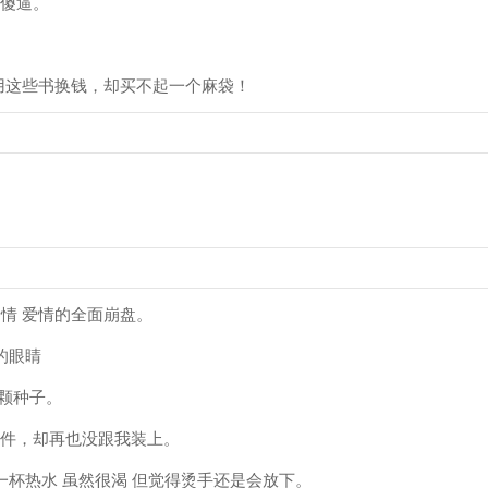
之傻逼。
用这些书换钱，却买不起一个麻袋！
亲情 爱情的全面崩盘。
的眼睛
是颗种子。
零件，却再也没跟我装上。
一杯热水 虽然很渴 但觉得烫手还是会放下。