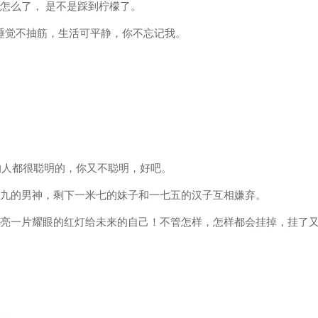
了怎么了， 是不是踩到柠檬了。
睡觉不抽筋，生活可平静，你不忘记我。
的人都很聪明的，你又不聪明，好吧。
米九的男神，剩下一米七的妹子和一七五的汉子互相嫌弃。
点亮一片耀眼的红灯给未来的自己！不管怎样，怎样都会挂掉，挂了