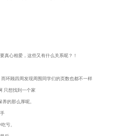
，只要真心相爱，这些又有什么关系呢？！
页 而环顾四周发现周围同学们的页数也都不一样
啊 只想找到一个家
它保养的那么厚呢。
撒手
少吃亏。