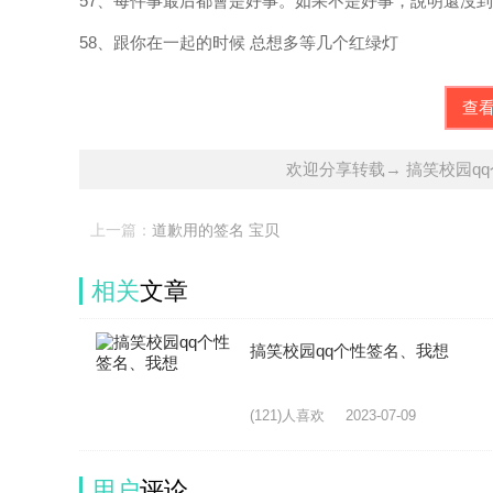
57、每件事最后都會是好事。如果不是好事，說明還沒
58、跟你在一起的时候 总想多等几个红绿灯
查
欢迎分享转载→ 搞笑校园q
上一篇：
道歉用的签名 宝贝
相关
文章
搞笑校园qq个性签名、我想
(121)人喜欢
2023-07-09
用户
评论