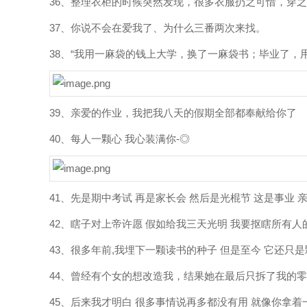
36、整理衣柜的时候突然发现，很多衣服扔之可惜，穿
37、你说不会在爱我了、为什么三番两次来找。
38、“我用一麻袋的钱上大学，换了一麻袋书；毕业了，
39、亲爱的作业，我把我八天的假期全部都奉献给你了
40、每人一颗心 我心装满你-◎
41、先是期中考试 再是家长会 然后是光棍节 这是事业 
42、瞎子对上帝许愿 假如给我三天光明 我要抠瞎所有人
43、很多年前,我埋下一颗读书的种子 但是至今 它还只
44、曾经有个女的想改造我，结果她在最后只拆了我的
45、后来我才明白 很多事情说再多都没有用 就像你拿着