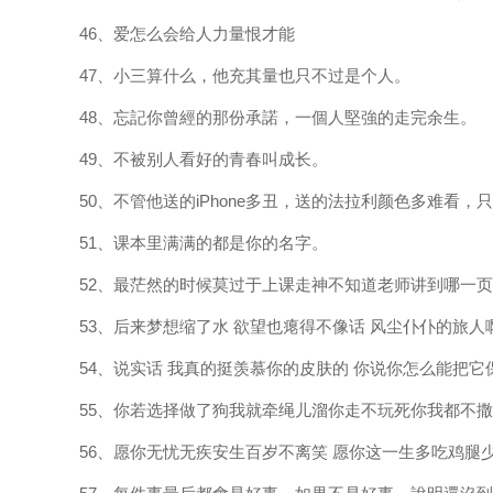
46、爱怎么会给人力量恨才能
47、小三算什么，他充其量也只不过是个人。
48、忘記你曾經的那份承諾，一個人堅強的走完余生。
49、不被别人看好的青春叫成长。
50、不管他送的iPhone多丑，送的法拉利颜色多难看
51、课本里满满的都是你的名字。
52、最茫然的时候莫过于上课走神不知道老师讲到哪一
53、后来梦想缩了水 欲望也瘪得不像话 风尘仆仆的旅人
54、说实话 我真的挺羡慕你的皮肤的 你说你怎么能把
55、你若选择做了狗我就牵绳儿溜你走不玩死你我都不
56、愿你无忧无疾安生百岁不离笑 愿你这一生多吃鸡腿