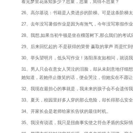
看见梦里花落知多少？思量，思量，焉得不思量？
26、高尔基说：书籍是人类进步的阶梯。可是这条阶梯
27、去年没写暑假作业是因为有煞气，今年没写寒假作
28、我想,如果当初牛顿是坐在榴莲树下,那么我们的考
29、后来回忆起的 不是获得的荣誉 赢取的掌声 而是忙
30、举头望明月，低头写作业！洛阳亲友如相问，就说
31、男人只会在意女人哭泣的泪脸，却从未刻意地仔细
她知道，若她停止微笑的话，便会哭泣，但她实在不愿让
32、我现在最担心的事就是，我未来的孩子会不会遗传
33、夏天，校园里好多人穿的那么危险，却长得那么安
34、开家长会是老师给家长告状的最佳时机。
35、我没有说谎，我只是扭曲事实使之符合矛盾的实际