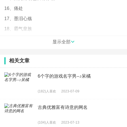
16、痛处
17、墨泪心殇
18、霸气皇族
19、〖如果爱,请深爱〗〖因为爱,所以爱〗
显示全部
20、┌_帝王独撑
21、东莞最吊鸡
相关文章
22、不哭不闹只要坚强♪
6个字的游戏名字男--♪呆橘
23、煮酒燃烟
24、醉卧美人膝
(182)人喜欢
2023-07-09
25、此乃妖孽
古典优雅富有诗意的网名
26、single（一个人）
27、传说中的嗜神
(104)人喜欢
2023-07-13