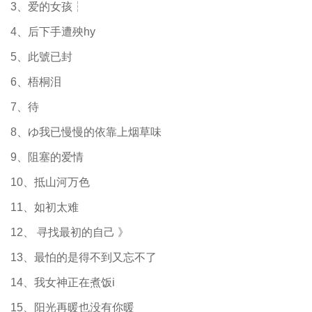
3、爱的女孩┆
4、后下手遭殃hy
5、此號已封
6、梧桐泪
7、待
8、ゆ我已慢慢的依靠上烟草味
9、阻塞的爱情
10、抵山河万色
11、如初太难
12、 寻找最初的自己 》
13、最怕的是得不到又忘不了
14、我女神正在煮饭i
15、阳光再暖也没有你暖