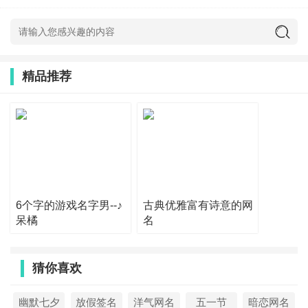
28、心上人是个猴
29、浮沉未央
30、Tendercool
精品推荐
31、绮琴，秋玉，晶晶，金露，沛凝
32、远歌
33、扛操
34、为爱而狂
35、要走就滚别墨迹
6个字的游戏名字男--♪
古典优雅富有诗意的网
36、風のように（像风一样）
呆橘
名
37、姐s！奇葩
38、树红树绿
猜你喜欢
39、【萌帅帅】
幽默七夕
放假签名
洋气网名
五一节
暗恋网名
40、（49）、苏俊卿