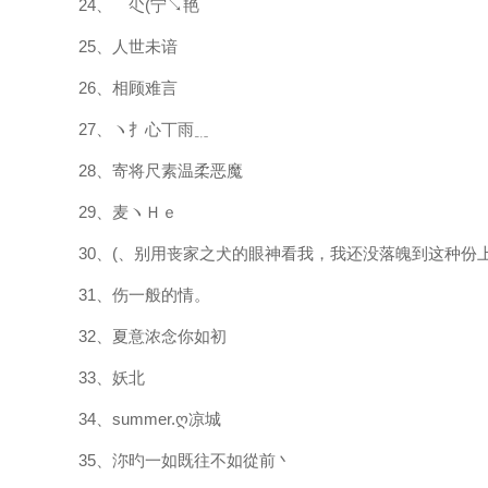
24、ゞ尐(宁↘艳
25、人世未谙
26、相顾难言
27、ヽ扌心丅雨﹎
28、寄将尺素温柔恶魔
29、麦ヽＨｅ
30、(、别用丧家之犬的眼神看我，我还没落魄到这种份
31、伤一般的情。
32、夏意浓念你如初
33、妖北
34、summer.ღ凉城
35、沵旳一如既往不如從前丶