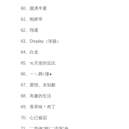
60、颜漓半夏
61、咆哮帝
62、翔鸢
63、Display（张扬）
64、白龙
65、℡天使的逗比
66、︶ㄣ葬/.悽●
67、愛情。未知數
68、有趣的生活
69、香草味丶布丁
70、心已被囚
71、﹌简便°熊|﹌流氓°兔