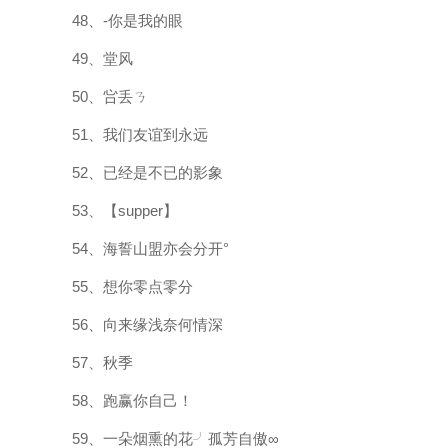
48、-你是我的眼
49、堂风
50、吢丢ㄋ
51、我们友谊到永远
52、已经是不已的影象
53、【supper】
54、海誓山盟亦会分开°
55、想你零点零分
56、向来缘浅奈何情深
57、秋季
58、跑赢你自己！
59、一朵烟熏的花╯孤芳自傲∞