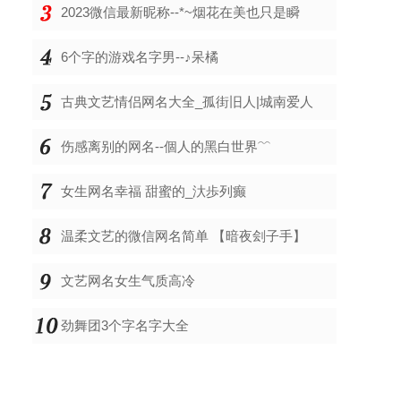
2023微信最新昵称--*~烟花在美也只是瞬
6个字的游戏名字男--♪呆橘
古典文艺情侣网名大全_孤街旧人|城南爱人
伤感离别的网名--個人的黑白世界﹌
女生网名幸福 甜蜜的_汏歩列癫
温柔文艺的微信网名简单 【暗夜刽子手】
文艺网名女生气质高冷
劲舞团3个字名字大全