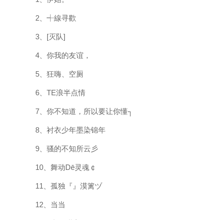
2、┽線寻歡
3、[灭队]
4、你我的友谊，
5、狂嗨、空厕
6、TE浪半点情
7、你不知道，所以要让你懂┐
8、衬衣少年墨染锦年
9、骚的不知所云彡
10、舞动Dē灵魂￠
11、孤独『』漠篱ヅ
12、当当