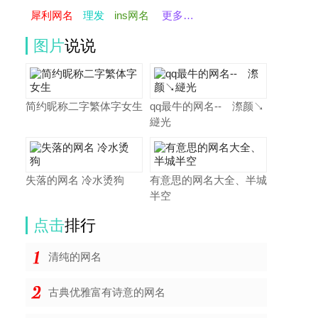
犀利网名
理发
ins网名
更多…
图片
说说
简约昵称二字繁体字女生
qq最牛的网名--ゞ漈颜↘
縌光
失落的网名 冷水烫狗
有意思的网名大全、半城
半空
点击
排行
清纯的网名
古典优雅富有诗意的网名