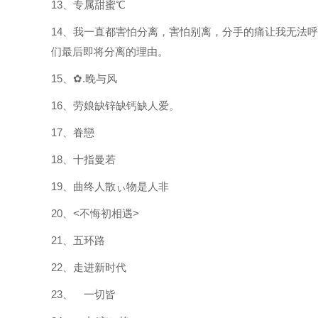
13、专属甜蜜℃
14、我一直都害怕分离，害怕别离，分手的痛让我无法
们最后即将分离的理由。
15、✿.晚与风
16、劳娘缺锌缺钙缺人爱。
17、眷戀
18、十指曼若
19、曲终人散ぃ物是人非
20、<不悔初相遇>
21、五环路
22、走进新时代
23、ゝ一切皆