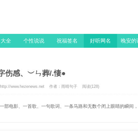
名大全
个性说说
祝福签名
好听网名
晚安的
名字伤感、︶ㄣ葬/.悽●
tp://www.hezenews.net
作者：雨晴句子
阅读(128)
一部电影、一首歌、一句歌词、一条马路和无数个闭上眼睛的瞬间