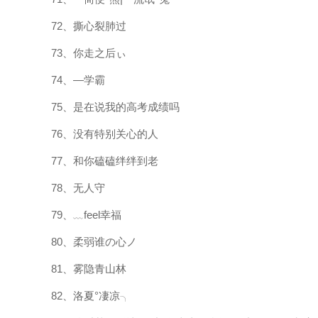
72、撕心裂肺过
73、你走之后ぃ
74、—学霸
75、是在说我的高考成绩吗
76、没有特别关心的人
77、和你磕磕绊绊到老
78、无人守
79、﹏feel幸福
80、柔弱谁の心ノ
81、雾隐青山林
82、洛夏°凄凉╮