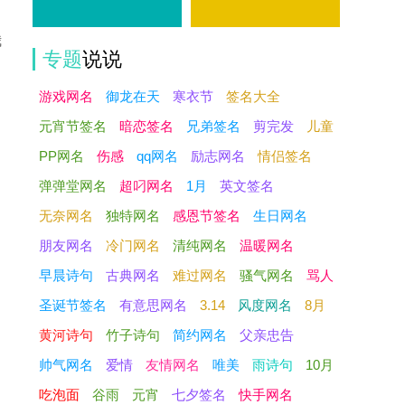
我
专题
说说
游戏网名
御龙在天
寒衣节
签名大全
元宵节签名
暗恋签名
兄弟签名
剪完发
儿童
PP网名
伤感
qq网名
励志网名
情侣签名
弹弹堂网名
超叼网名
1月
英文签名
无奈网名
独特网名
感恩节签名
生日网名
朋友网名
冷门网名
清纯网名
温暖网名
早晨诗句
古典网名
难过网名
骚气网名
骂人
圣诞节签名
有意思网名
3.14
风度网名
8月
黄河诗句
竹子诗句
简约网名
父亲忠告
帅气网名
爱情
友情网名
唯美
雨诗句
10月
吃泡面
谷雨
元宵
七夕签名
快手网名