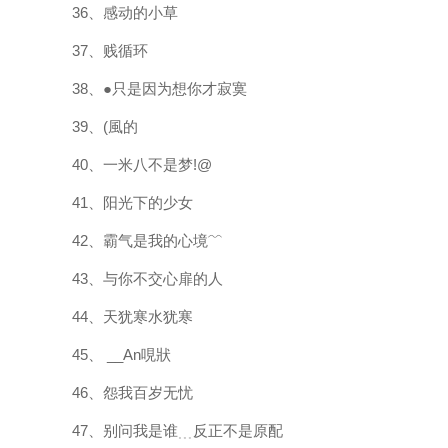
36、感动的小草
37、贱循环
38、●只是因为想你才寂寞
39、(風的
40、一米八不是梦!@
41、阳光下的少女
42、霸气是我的心境﹌
43、与你不交心扉的人
44、天犹寒水犹寒
45、 __An哯狀
46、怨我百岁无忧
47、别问我是谁﹍反正不是原配